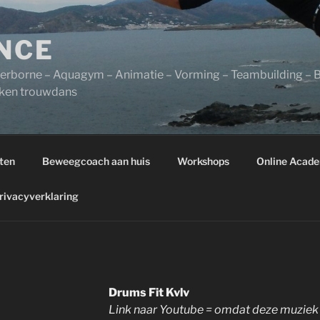
NCE
Sherborne – Aquagym – Animatie – Vorming – Teambuilding –
rken trouwdans
ten
Beweegcoach aan huis
Workshops
Online Acad
rivacyverklaring
Drums Fit Kvlv
Link naar Youtube = omdat deze muziek n