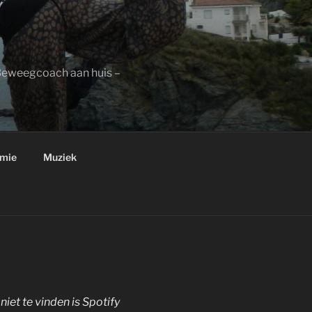
 Beweegcoach aan huis –
emie
Muziek
iet te vinden is Spotify