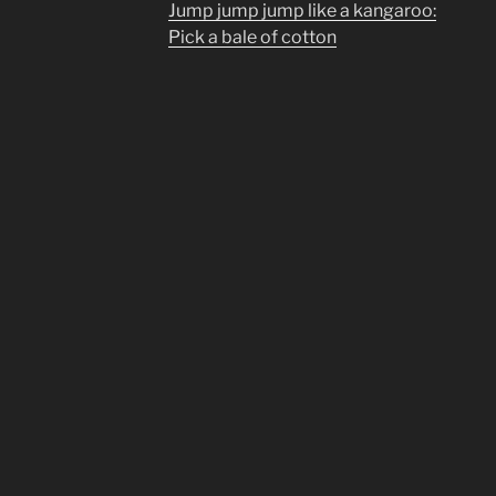
Jump jump jump like a kangaroo:
Pick a bale of cotton