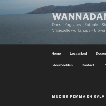
Ga
naar
WANNADA
de
inhoud
Dans – Yogilates – Eutonie – 
Vrijgezelle workshops – Uitwe
Home
Lesaanbod
Docen
Sfeerbeelden
Contact
P
MUZIEK FEMMA EN KVLV