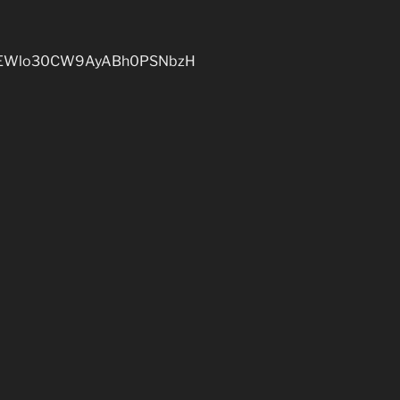
ist:1EWlo30CW9AyABh0PSNbzH