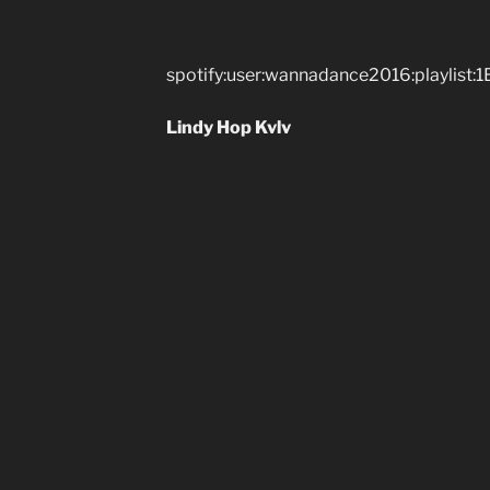
spotify:user:wannadance2016:playl
Lindy Hop Kvlv