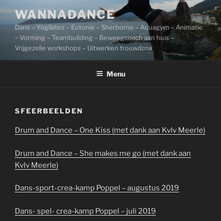
Ga
WANNADANCE
naar
Dans – Yogilates – Eutonie – Sherborne – Aquagym – Animatie
de
– Vorming – Teambuilding – Beweegcoach aan huis –
inhoud
Vrijgezelle workshops – Uitwerken trouwdans
Menu
SFEERBEELDEN
Drum and Dance – One Kiss (met dank aan Kvlv Meerle)
Drum and Dance – She makes me go (met dank aan
Kvlv Meerle)
Dans-sport-crea-kamp Poppel – augustus 2019
Dans- spel- crea-kamp Poppel – juli 2019