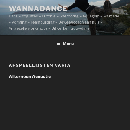
Ga
WANNADANCE
naar
Dans – Yogilates – Eutonie – Sherborne – Aquagym – Animatie
de
– Vorming – Teambuilding – Beweegcoach aan huis –
inhoud
Vrijgezelle workshops – Uitwerken trouwdans
Menu
AFSPEELLIJSTEN VARIA
Afternoon Acoustic